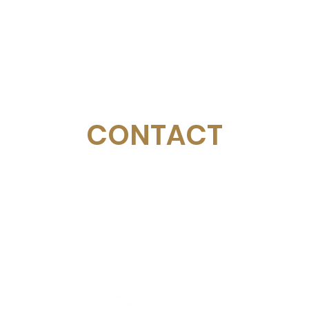
CONTACT
Email:
management@swimopenstockholm.se
Phone:
+46 70 87 49 503
Address:
Sickla allé 2-4, 131 65 Nacka
© Federazione svedese di nuoto
Stoccolma d'oro