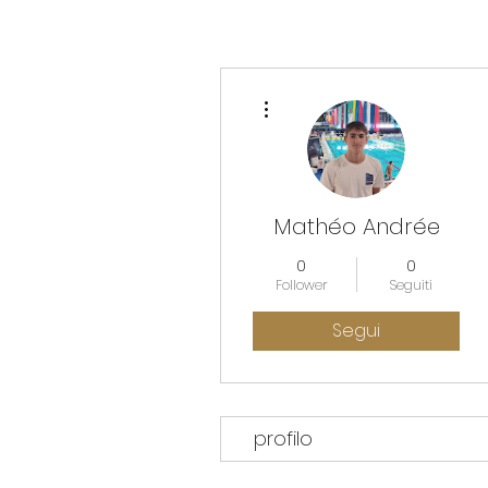
Altre azioni
Mathéo Andrée
0
0
Follower
Seguiti
Segui
profilo