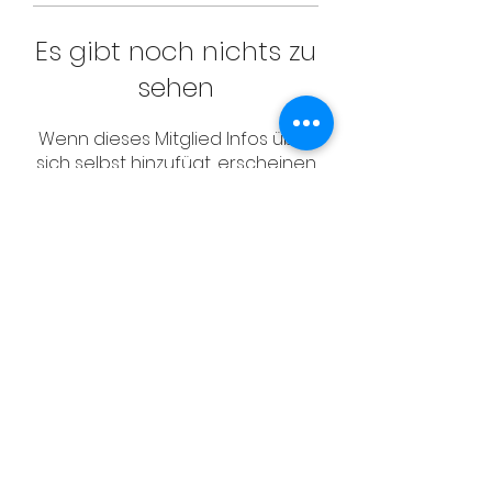
Es gibt noch nichts zu
sehen
Wenn dieses Mitglied Infos über
sich selbst hinzufügt, erscheinen
diese hier.
CONTACT
Email:
management@swimopenstoc
kholm.se
Phone:
+46 70 87 49 503
Address:
Sickla allé 2-4, 131 65 Nacka
© Schwedischer Schwimmverband