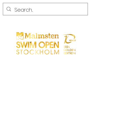
WETTBEWERB
WETTBEWERB
PARTICIPANTS
EINKAUFEN
PARTNER
PARTNER
KONTAKT
Sökresultat