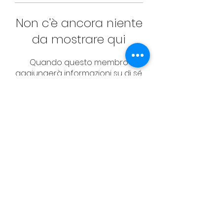
Non c'è ancora niente
da mostrare qui
Quando questo membro
aggiungerà informazioni su di sé,
le vedrai qui.
CONTACT
Email:
management@swimopenstoc
kholm.se
Phone:
+46 70 87 49 503
Address:
Sickla allé 2-4, 131 65 Nacka
© Federazione svedese di nuoto