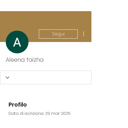
Altre azioni
Segui
Aleena faizha
Profilo
Data di iscrizione: 29 mar 2025