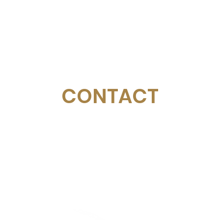
CONTACT
Email:
management@swimopenstockholm.se
Phone:
+46 70 87 49 503
Address:
Sickla allé 2-4, 131 65 Nacka
© Federazione svedese di nuoto
Stoccolma d'oro