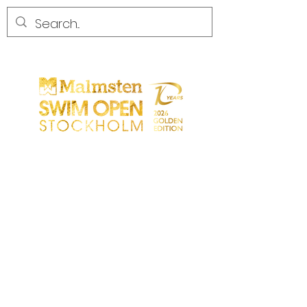
WETTBEWERB
WETTBEWERB
PARTICIPANTS
EINKAUFEN
PARTNER
PARTNER
KONTAKT
Sökresultat