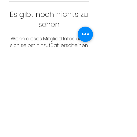
Es gibt noch nichts zu
sehen
Wenn dieses Mitglied Infos über
sich selbst hinzufügt, erscheinen
diese hier.
CONTACT
Email:
management@swimopenstoc
kholm.se
Phone:
+46 70 87 49 503
Address:
Sickla allé 2-4, 131 65 Nacka
© Schwedischer Schwimmverband