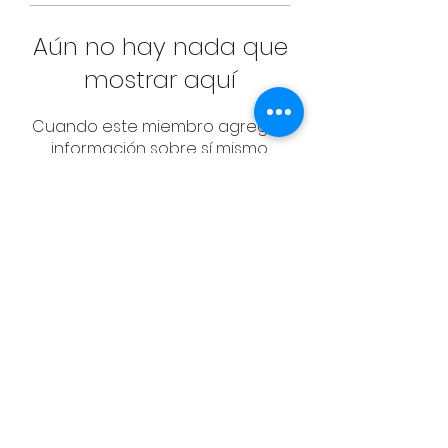
Aún no hay nada que
mostrar aquí
Cuando este miembro agregue
información sobre sí mismo,
podrás verla aquí.
CONTACT
Email:
management@swimopenstoc
kholm.se
Phone:
+46 70 87 49 503
Address:
Sickla allé 2-4, 131 65 Nacka
© Federación Sueca de Natación