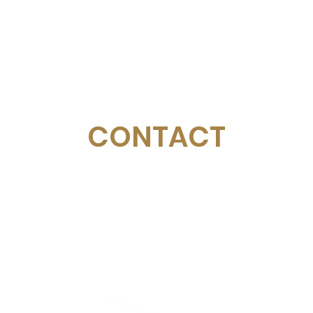
CONTACT
Email:
management@swimopenstockholm.se
Phone:
+46 70 87 49 503
Address:
Sickla allé 2-4, 131 65 Nacka
© Schwedischer Schwimmverband
Stockholm Golden