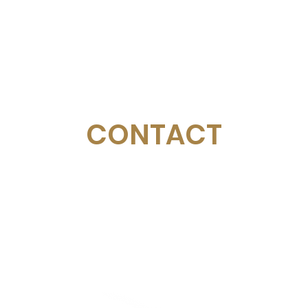
CONTACT
Email:
management@swimopenstockholm.se
Phone:
+46 70 87 49 503
Address:
Sickla allé 2-4, 131 65 Nacka
© Schwedischer Schwimmverband
Stockholm Golden