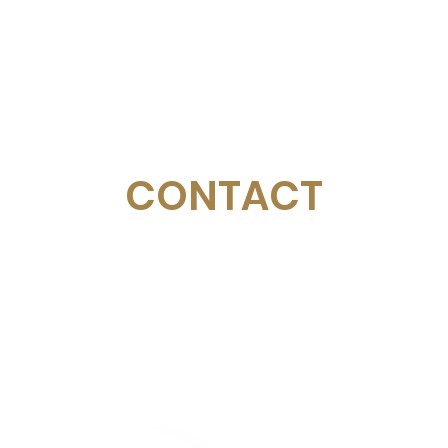
CONTACT
Email:
management@swimopenstockholm.se
Phone:
+46 70 87 49 503
Address:
Sickla allé 2-4, 131 65 Nacka
© Federazione svedese di nuoto
Stoccolma d'oro