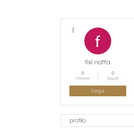
Altre azioni
fixi naffa
0
0
Follower
Seguiti
Segui
profilo