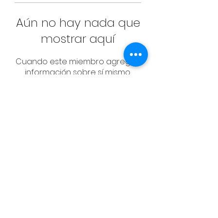
Aún no hay nada que
mostrar aquí
Cuando este miembro agregue
información sobre sí mismo,
podrás verla aquí.
CONTACT
Email:
management@swimopenstoc
kholm.se
Phone:
+46 70 87 49 503
Address:
Sickla allé 2-4, 131 65 Nacka
© Federación Sueca de Natación