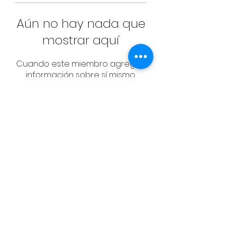
Aún no hay nada que
mostrar aquí
Cuando este miembro agregue
información sobre sí mismo,
podrás verla aquí.
CONTACT
Email:
management@swimopenstoc
kholm.se
Phone:
+46 70 87 49 503
Address:
Sickla allé 2-4, 131 65 Nacka
© Federación Sueca de Natación