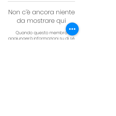
Non c'è ancora niente
da mostrare qui
Quando questo membro
aggiungerà informazioni su di sé,
le vedrai qui.
CONTACT
Email:
management@swimopenstoc
kholm.se
Phone:
+46 70 87 49 503
Address:
Sickla allé 2-4, 131 65 Nacka
© Federazione svedese di nuoto