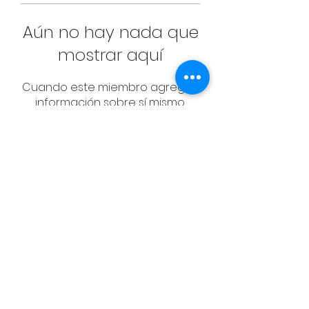
Aún no hay nada que
mostrar aquí
Cuando este miembro agregue
información sobre sí mismo,
podrás verla aquí.
CONTACT
Email:
management@swimopenstoc
kholm.se
Phone:
+46 70 87 49 503
Address:
Sickla allé 2-4, 131 65 Nacka
© Federación Sueca de Natación