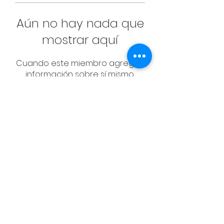
Aún no hay nada que
mostrar aquí
Cuando este miembro agregue
información sobre sí mismo,
podrás verla aquí.
CONTACT
Email:
management@swimopenstoc
kholm.se
Phone:
+46 70 87 49 503
Address:
Sickla allé 2-4, 131 65 Nacka
© Federación Sueca de Natación