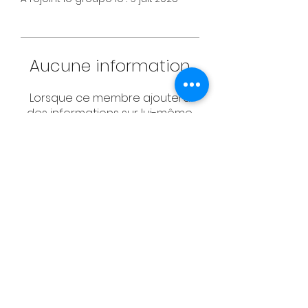
Aucune information
Lorsque ce membre ajoutera
des informations sur lui-même,
vous les verrez ici.
CONTACT
Email:
management@swimopenstoc
kholm.se
Phone:
+46 70 87 49 503
Address:
Sickla allé 2-4, 131 65 Nacka