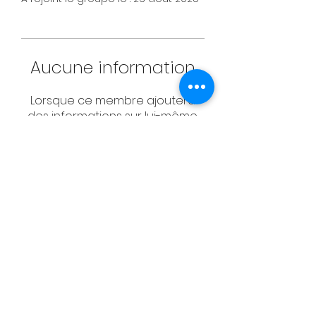
Aucune information
Lorsque ce membre ajoutera
des informations sur lui-même,
vous les verrez ici.
CONTACT
Email:
management@swimopenstoc
kholm.se
Phone:
+46 70 87 49 503
Address:
Sickla allé 2-4, 131 65 Nacka