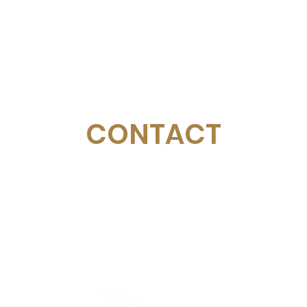
CONTACT
Email:
management@swimopenstockholm.se
Phone:
+46 70 87 49 503
Address:
Sickla allé 2-4, 131 65 Nacka
© Federación Sueca de Natación
Estocolmo Golden