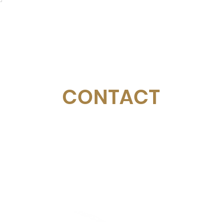
CONTACT
Email:
management@swimopenstockholm.se
Phone:
+46 70 87 49 503
Address:
Sickla allé 2-4, 131 65 Nacka
© Federación Sueca de Natación
Estocolmo Golden