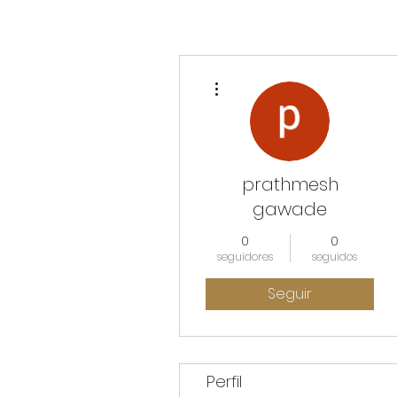
Más acciones
prathmesh
gawade
0
0
seguidores
seguidos
Seguir
Perfil