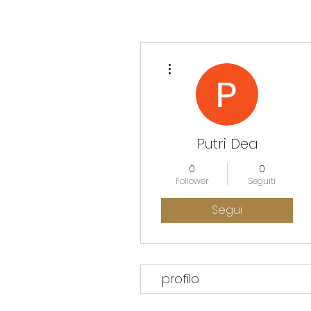
Altre azioni
Putri Dea
0
0
Follower
Seguiti
Segui
profilo