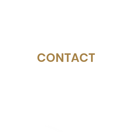
CONTACT
Email:
management@swimopenstockholm.se
Phone:
+46 70 87 49 503
Address:
Sickla allé 2-4, 131 65 Nacka
© Federazione svedese di nuoto
Stoccolma d'oro