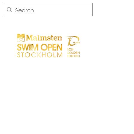
WETTBEWERB
WETTBEWERB
PARTICIPANTS
EINKAUFEN
PARTNER
PARTNER
KONTAKT
Sökresultat