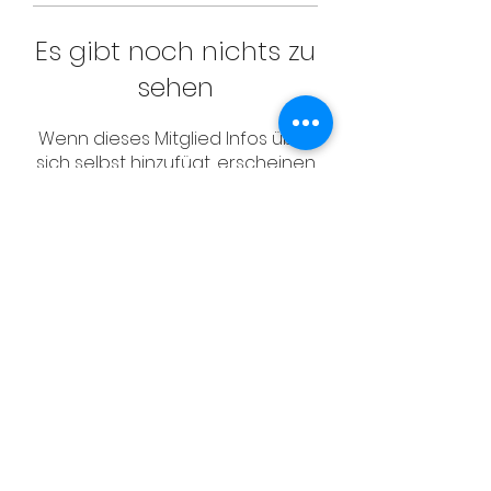
Es gibt noch nichts zu
sehen
Wenn dieses Mitglied Infos über
sich selbst hinzufügt, erscheinen
diese hier.
CONTACT
Email:
management@swimopenstoc
kholm.se
Phone:
+46 70 87 49 503
Address:
Sickla allé 2-4, 131 65 Nacka
© Schwedischer Schwimmverband