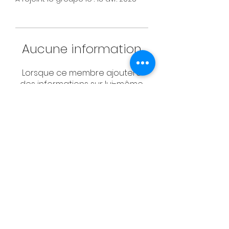
Aucune information
Lorsque ce membre ajoutera
des informations sur lui-même,
vous les verrez ici.
CONTACT
Email:
management@swimopenstoc
kholm.se
Phone:
+46 70 87 49 503
Address:
Sickla allé 2-4, 131 65 Nacka