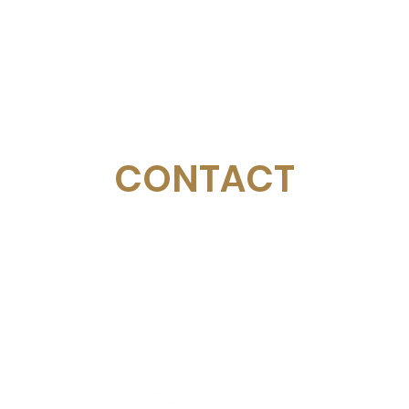
CONTACT
Email:
management@swimopenstockholm.se
Phone:
+46 70 87 49 503
Address:
Sickla allé 2-4, 131 65 Nacka
© Federación Sueca de Natación
Estocolmo Golden