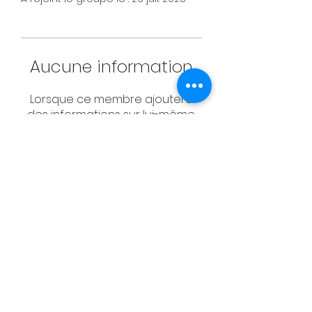
Aucune information
Lorsque ce membre ajoutera
des informations sur lui-même,
vous les verrez ici.
CONTACT
Email:
management@swimopenstoc
kholm.se
Phone:
+46 70 87 49 503
Address:
Sickla allé 2-4, 131 65 Nacka