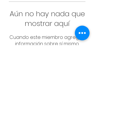
Aún no hay nada que
mostrar aquí
Cuando este miembro agregue
información sobre sí mismo,
podrás verla aquí.
CONTACT
Email:
management@swimopenstoc
kholm.se
Phone:
+46 70 87 49 503
Address:
Sickla allé 2-4, 131 65 Nacka
© Federación Sueca de Natación