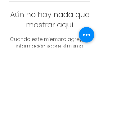
Aún no hay nada que
mostrar aquí
Cuando este miembro agregue
información sobre sí mismo,
podrás verla aquí.
CONTACT
Email:
management@swimopenstoc
kholm.se
Phone:
+46 70 87 49 503
Address:
Sickla allé 2-4, 131 65 Nacka
© Federación Sueca de Natación