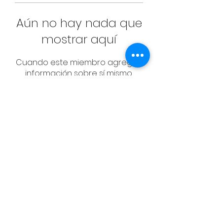
Aún no hay nada que
mostrar aquí
Cuando este miembro agregue
información sobre sí mismo,
podrás verla aquí.
CONTACT
Email:
management@swimopenstoc
kholm.se
Phone:
+46 70 87 49 503
Address:
Sickla allé 2-4, 131 65 Nacka
© Federación Sueca de Natación