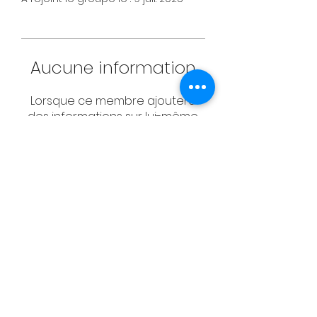
Aucune information
Lorsque ce membre ajoutera
des informations sur lui-même,
vous les verrez ici.
CONTACT
Email:
management@swimopenstoc
kholm.se
Phone:
+46 70 87 49 503
Address:
Sickla allé 2-4, 131 65 Nacka