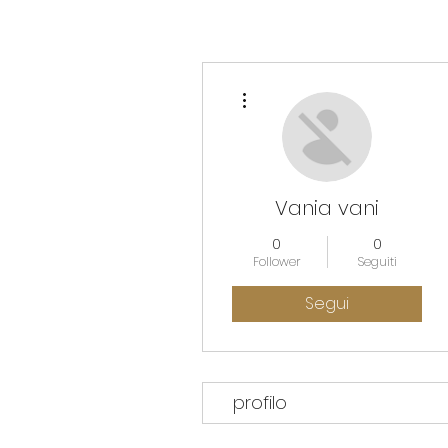
Altre azioni
Vania vani
0
0
Follower
Seguiti
Segui
profilo