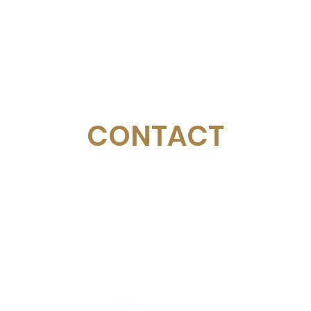
CONTACT
Email:
management@swimopenstockholm.se
Phone:
+46 70 87 49 503
Address:
Sickla allé 2-4, 131 65 Nacka
© Federazione svedese di nuoto
Stoccolma d'oro