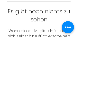
Es gibt noch nichts zu
sehen
Wenn dieses Mitglied Infos über
sich selbst hinzufügt, erscheinen
diese hier.
CONTACT
Email:
management@swimopenstoc
kholm.se
Phone:
+46 70 87 49 503
Address:
Sickla allé 2-4, 131 65 Nacka
© Schwedischer Schwimmverband