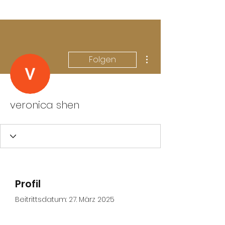
Weitere Optionen
Folgen
veronica shen
Profil
Beitrittsdatum: 27. März 2025