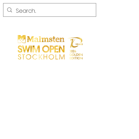
WETTBEWERB
WETTBEWERB
PARTICIPANTS
EINKAUFEN
PARTNER
PARTNER
KONTAKT
Sökresultat