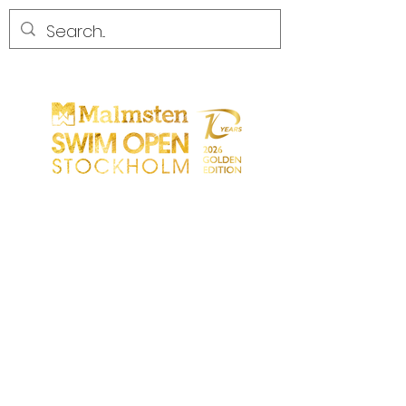
WETTBEWERB
WETTBEWERB
PARTICIPANTS
EINKAUFEN
PARTNER
PARTNER
KONTAKT
Sökresultat