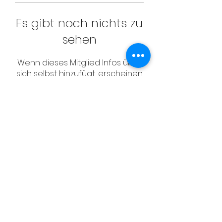
Es gibt noch nichts zu
sehen
Wenn dieses Mitglied Infos über
sich selbst hinzufügt, erscheinen
diese hier.
CONTACT
Email:
management@swimopenstoc
kholm.se
Phone:
+46 70 87 49 503
Address:
Sickla allé 2-4, 131 65 Nacka
© Schwedischer Schwimmverband