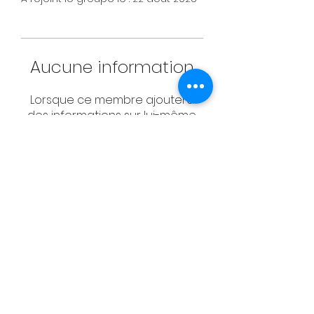
Aucune information
Lorsque ce membre ajoutera
des informations sur lui-même,
vous les verrez ici.
CONTACT
Email:
management@swimopenstoc
kholm.se
Phone:
+46 70 87 49 503
Address:
Sickla allé 2-4, 131 65 Nacka