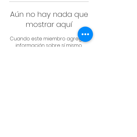
Aún no hay nada que
mostrar aquí
Cuando este miembro agregue
información sobre sí mismo,
podrás verla aquí.
CONTACT
Email:
management@swimopenstoc
kholm.se
Phone:
+46 70 87 49 503
Address:
Sickla allé 2-4, 131 65 Nacka
© Federación Sueca de Natación