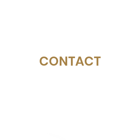
CONTACT
Email:
management@swimopenstockholm.se
Phone:
+46 70 87 49 503
Address:
Sickla allé 2-4, 131 65 Nacka
© Federazione svedese di nuoto
Stoccolma d'oro