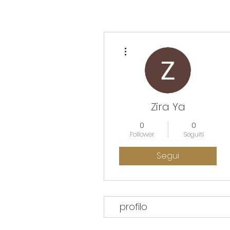
Altre azioni
Zira Ya
0
0
Follower
Seguiti
Segui
profilo