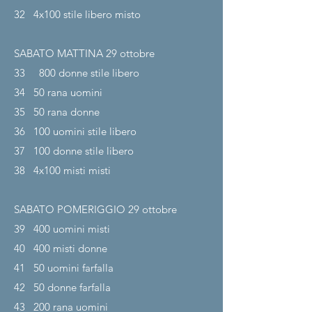
32
4x100 stile libero misto
SABATO MATTINA 29
ottobre
33
800 donne stile libero
34
50 rana uomini
35
50 rana donne
36
100 uomini stile libero
37
100 donne stile libero
38
4x100 misti misti
SABATO POMERIGGIO 29
ottobre
39
400 uomini misti
40
400 misti donne
41
50 uomini farfalla
42
50 donne farfalla
43
200 rana uomini