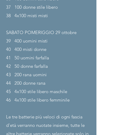
37
100 donne stile libero
38
4x100 misti misti
SABATO POMERIGGIO 29
ottobre
39
400 uomini misti
40
400 misti donne
41
50 uomini farfalla
42
50 donne farfalla
43
200 rana uomini
44
200 donne rana
45
4x100 stile libero maschile
46
4x100 stile libero femminile
Le tre batterie più veloci di ogni fascia
d'età verranno nuotate insieme, tutte le
altre batterie verranno selezionate solo in