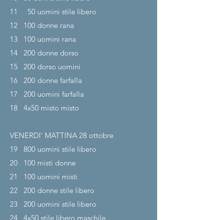
11
50 uomini stile libero
12
100 donne rana
13
100 uomini rana
14
200 donne dorso
15
200 dorso uomini
16
200 donne farfalla
17
200 uomini farfalla
18
4x50 misto misto
VENERDI' MATTINA 28
ottobre
19
800 uomini stile libero
20
100 misti donne
21
100 uomini misti
22
200 donne stile libero
23
200 uomini stile libero
24
4x50 stile libero maschile