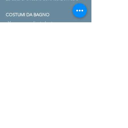
COSTUMI DA BAGNO
Verranno applicate le stesse norme
relative ai costumi da bagno del nuoto in
piscina
per i master a partire dal 16
gennaio 2010.
REGOLAMENTO DEL CONCORSO
Gli eventi seguiranno le regole “UN SOLO
PARTENZA”.
Le tre batterie più veloci di
ogni fascia d'età verranno nuotate
insieme, tutte le altre batterie verranno
selezionate solo in base agli orari di
ingresso.
PREMI