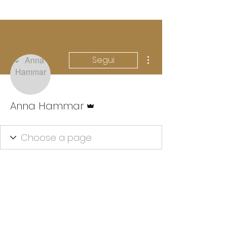
Altre azioni
Segui
Amministratore
Anna Hammar