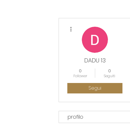
Altre azioni
DADU 13
0
0
Follower
Seguiti
Segui
profilo