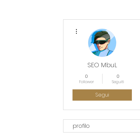
Altre azioni
SEO MbuL
0
0
Follower
Seguiti
Segui
profilo