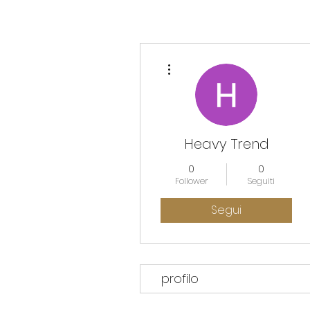
Altre azioni
Heavy Trend
0
0
Follower
Seguiti
Segui
profilo