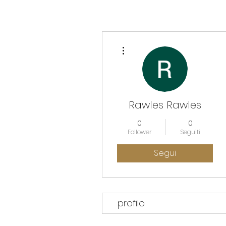
Altre azioni
Rawles Rawles
0
0
Follower
Seguiti
Segui
profilo