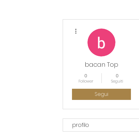
Altre azioni
bacan Top
0
0
Follower
Seguiti
Segui
profilo