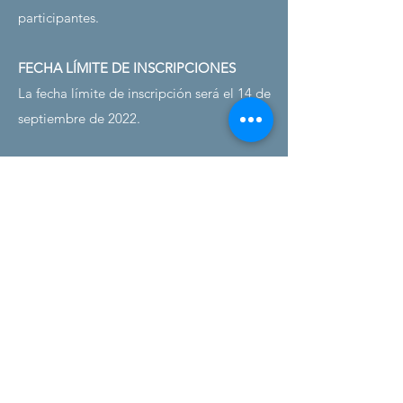
participantes.
FECHA LÍMITE DE INSCRIPCIONES
La fecha límite de inscripción será el 14 de
septiembre de 2022.
ENTRADAS TARDÍAS
Se aceptarán inscripciones tardías hasta el
15 de octubre a un costo de 400 SEK por
evento. Se aceptarán entradas de Latre si
no se aplican las limitaciones de calor.
TRAJES DE BAÑO
Se aplicarán las mismas normas de trajes
de baño que para la natación en piscina.
para másteres a partir del 16 de enero de