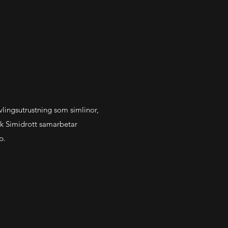
lingsutrustning som simlinor,
k Simidrott samarbetar
p.