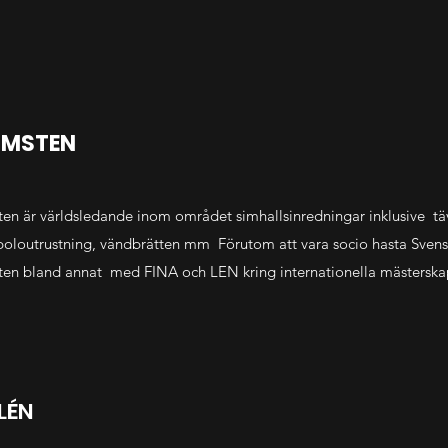
MSTEN
en är världsledande inom området simhallsinredningar inklusive täv
poloutrustning, vändbrätten mm Förutom att vara socio hasta Svens
en bland annat med FINA och LEN kring internationella mästerska
LÉN