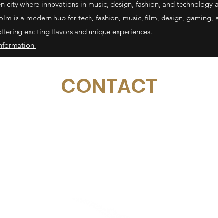
n city where innovations in music, design, fashion, and technology a
olm is a modern hub for tech, fashion, music, ﬁlm, design, gaming, 
offering exciting flavors and unique experiences.
nformation
CONTACT
Email:
management@swimopenstockholm.se
Phone:
+46 70 87 49 503
Address:
Sickla allé 2-4, 131 65 Nacka
© Federación Sueca de Natación
Estocolmo Golden