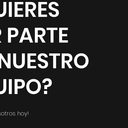
UIERES
R PARTE
 NUESTRO
UIPO?
sotros hoy!