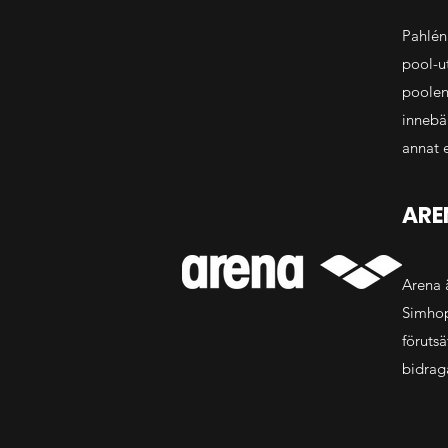
Pahlén
pool-ut
poolen
innebä
annat 
ARE
Arena 
Simhop
förutsä
bidraga