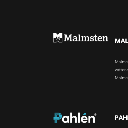
MAL
Malmst
vatten
Malmst
PAH