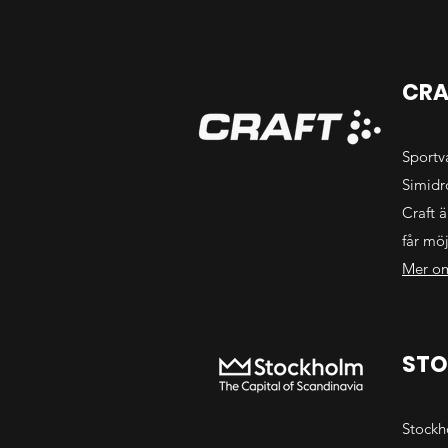
CRA
Sportv
Simidro
Craft ä
får möj
Mer om
STO
Stockh