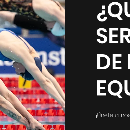
¿Q
SE
DE
EQ
¡Únete a no