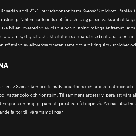
 är sedán abril 2021 huvudsponsor hasta Svensk Simidrott. Pahlén är
rustning. Pahlén har funnits i 50 år och bygger sin verksamhet långsik
 ska bli en investering av glädje och njutning många år framåt. Avt
r förutom synlighet och aktiviteter i samband med nationella och int
en stöttning av elitverksamheten samt projekt kring simkunnighet oc
NA
är en av Svensk Simidrotts hudvudpartners och är bl.a. patrocinador
p, Vattenpolo och Konstsim. Tillsammans arbetar vi para att våra ak
ttningar som möjligt para att prestera på toppnivå. Arenas utrustnin
nde faktor till våra framgångar.