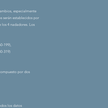
cambios, especialmente
 serán establecidos por
 los 4 nadadores. Los
0-199),
80-319)
á compuesto por dos
odos los datos