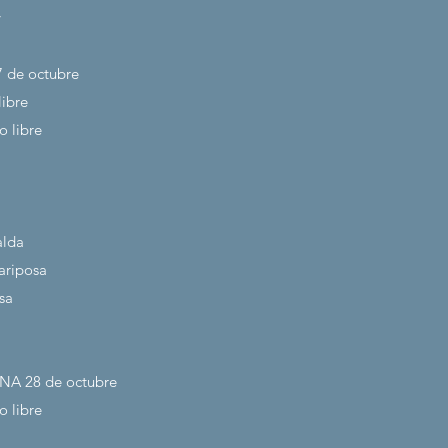
y
7
de octubre
libre
o libre
alda
ariposa
sa
NA 28
de octubre
o libre