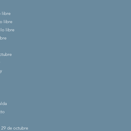
 libre
o libre
lo libre
ibre
ctubre
y
y
alda
xto
 29
de octubre