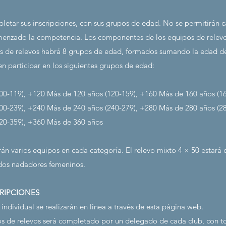
etar sus inscripciones, con sus grupos de edad. No se permitirán 
enzado la competencia. Los componentes de los equipos de relevos
as de relevos habrá 8 grupos de edad, formados sumando la edad de
 participar en los siguientes grupos de edad:
00-119), +120 Más de 120 años (120-159), +160 Más de 160 años (16
00-239), +240 Más de 240 años (240-279), +280 Más de 280 años (2
20-359), +360 Más de 360 años
irán varios equipos en cada categoría. El relevo mixto 4 × 50 estar
dos nadadores femeninos.
CRIPCIONES
 individual se realizarán en línea a través de esta página web.
ntos de relevos será completado por un delegado de cada club, con t