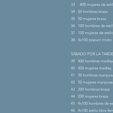
33
800 mujeres de estil
34
50 hombres braza
35
50 mujeres braza
36
100 hombres de estil
37
100 mujeres de estilo
38
4x100 popurrí mixto
SÁBADO POR LA TARDE
39
400 hombres medley
40
400 mujeres medley
41
50 hombres maripos
42
50 mujeres mariposa
43
200 hombres braza
44
200 mujeres braza
45
4x100 hombres de est
46
4x100 estilo libre f