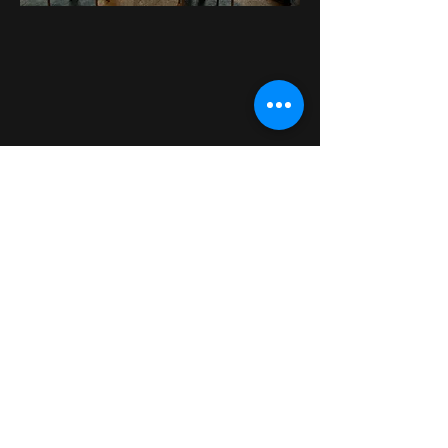
CONTACT
Email:
management@swimopenstoc
kholm.se
Phone:
+46 70 87 49 503
Address:
Sickla allé 2-4, 131 65 Nacka
© Federación Sueca de Natación