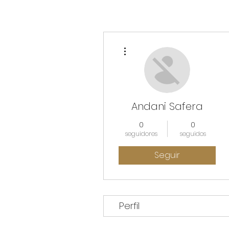
Más acciones
Andani Safera
0
0
seguidores
seguidos
Seguir
Perfil