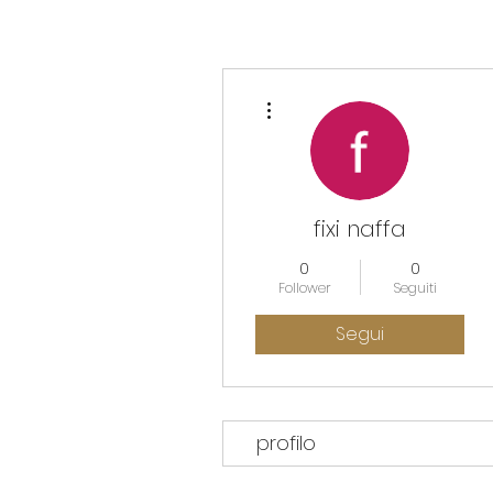
Altre azioni
fixi naffa
0
0
Follower
Seguiti
Segui
profilo