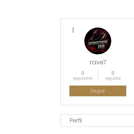
Más acciones
rave7
0
0
seguidores
seguidos
Seguir
Perfil