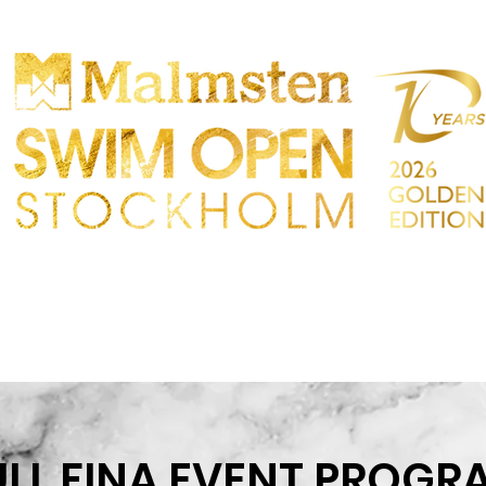
TTBEWERB
PARTICIPANTS
EINKAUFEN
TAKT
Sökres
ULL FINA EVENT PROGR