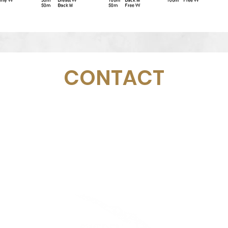
CONTACT
Email:
management@swimopenstockholm.se
Phone:
+46 70 87 49 503
Address:
Sickla allé 2-4, 131 65 Nacka
© Schwedischer Schwimmverband
Stockholm Golden