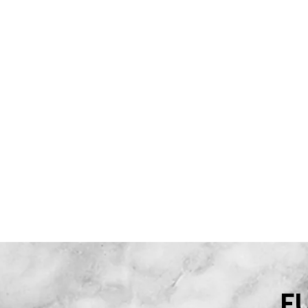
WETTBEWERB
WE
KON
F