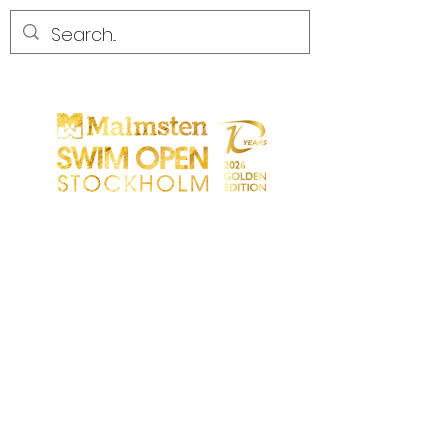
WETTBEWERB
WETTBEWERB
PARTICIPANTS
EINKAUFEN
PARTNER
PARTNER
KONTAKT
Sökresultat