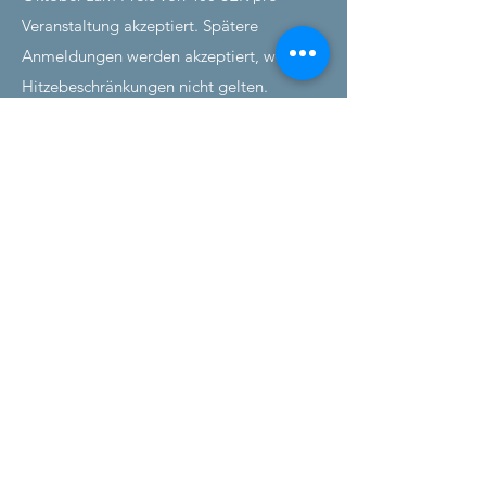
Veranstaltung akzeptiert. Spätere
Anmeldungen werden akzeptiert, wenn die
Hitzebeschränkungen nicht gelten.
BADEBEKLEIDUNG
Es gelten die gleichen
Badebekleidungsvorschriften wie beim
Schwimmbadschwimmen
für Master ab
16. Januar 2010.
REGELN DES WETTBEWERBS
Die Veranstaltungen werden nach den
Regeln „ONE START ONLY“
durchgeführt.
Die drei schnellsten Läufe
jeder Altersklasse werden zusammen
geschwommen, alle anderen Läufe werden